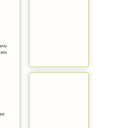
uevo
 nos
jor