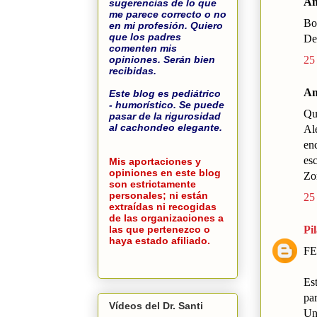
An
sugerencias de lo que
me parece correcto o no
Bo
en mi profesión. Quiero
que los padres
De 
comenten mis
25
opiniones. Serán bien
recibidas.
An
Este blog es pediátrico
- humorístico. Se puede
Qu
pasar de la rigurosidad
al cachondeo elegante.
Al
enc
esc
Mis aportaciones y
opiniones en este blog
Zor
son estrictamente
personales; ni están
25
extraídas ni recogidas
de las organizaciones a
Pi
las que pertenezco o
haya estado afiliado.
FE
Es
pa
Vídeos del Dr. Santi
Un