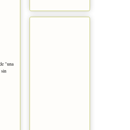
de "una
 sin