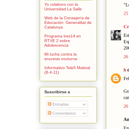
Yo colaboro con la
"L
Universidad La Salle
25
Web de la Consejería de
Educación. Generalitat de
Cr
Catalunya
Es
Programa tres14 en
RTVE 2 sobre
Es
Adolescencia
20
Mi lucha contra la
26
enuresis nocturna
Informativo Tele5 Matinal
h
d
(8-4-11)
Fel
Gr
Suscribirse a
ca
Entradas
26
Comentarios
An
Ens