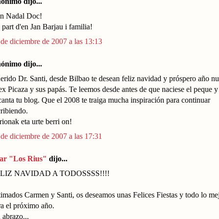
ónimo dijo...
n Nadal Doc!
part d'en Jan Barjau i familia!
 de diciembre de 2007 a las 13:13
ónimo dijo...
erido Dr. Santi, desde Bilbao te desean feliz navidad y próspero año n
ex Picaza y sus papás. Te leemos desde antes de que naciese el peque y
anta tu blog. Que el 2008 te traiga mucha inspiración para continuar
ribiendo.
ionak eta urte berri on!
 de diciembre de 2007 a las 17:31
lar "Los Rius"
dijo...
LIZ NAVIDAD A TODOSSSS!!!!
timados Carmen y Santi, os deseamos unas Felices Fiestas y todo lo me
ra el próximo año.
 abrazo...