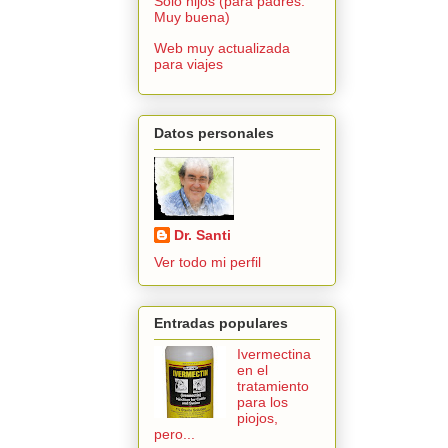
Solo hijos (para padres.
Muy buena)
Web muy actualizada
para viajes
Datos personales
Dr. Santi
Ver todo mi perfil
Entradas populares
Ivermectina
en el
tratamiento
para los
piojos,
pero...