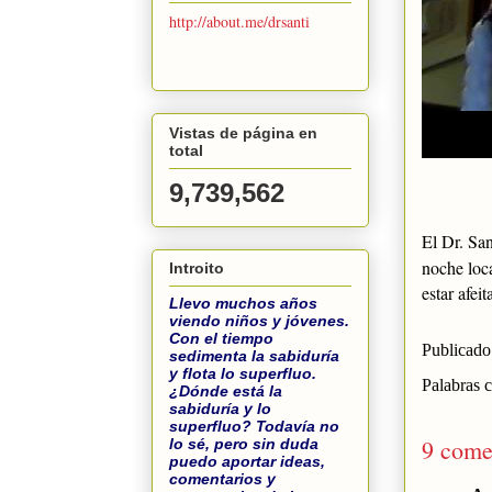
http://about.me/drsanti
Vistas de página en
total
9,739,562
El Dr. Sant
noche loca
Introito
estar afeit
Llevo muchos años
viendo niños y jóvenes.
Con el tiempo
Publicado
sedimenta la sabiduría
y flota lo superfluo.
Palabras 
¿Dónde está la
sabiduría y lo
superfluo? Todavía no
9 come
lo sé, pero sin duda
puedo aportar ideas,
comentarios y