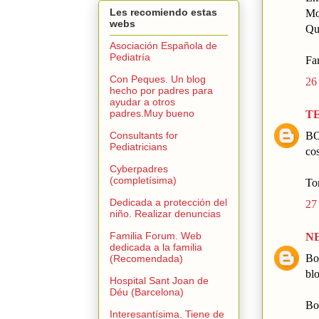
Les recomiendo estas
Mo
webs
Que
Asociación Española de
Pediatría
Fa
Con Peques. Un blog
26
hecho por padres para
ayudar a otros
padres.Muy bueno
T
BO
Consultants for
Pediatricians
cos
Cyberpadres
(completísima)
To
Dedicada a protección del
27
niño. Realizar denuncias
Familia Forum. Web
N
dedicada a la familia
Bon
(Recomendada)
blo
Hospital Sant Joan de
Déu (Barcelona)
Bo
Interesantísima. Tiene de