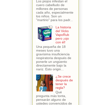
Los piojos infestan el
cuero cabelludo de
millones de personas
cada año, especialmente
los niños. Son un
"martirio" para los padr...
La historia
del Vicks
VapoRub
pero ¡ojo
con él!
Una pequeña de 18
meses tuvo una
gravísima insuficiencia
respiratoria después de
ponerle un ungüento
directamente bajo la
nariz. Esto origin...
¿Se crece
después de
tener la
regla?
Qué
pregunta más tonta,
pensarán alguno de
ustedes convencidos de